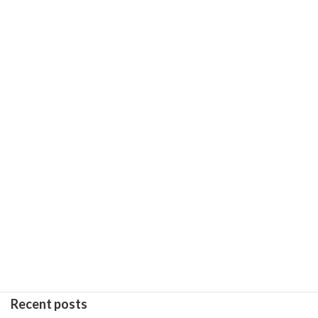
Rundbrief 134
November 22, 2022
Next article
Bali international film festival, Mini Kino
November 22, 2022
Recent posts