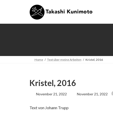
Skip
Skip
to
to
the
the
content
Navigation
Home
Text über meine Arbeiten
Kristel, 2016
Kristel, 2016
Last
November 21, 2022
November 21, 2022
updated
:
Text von Johann Trupp